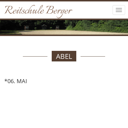
Reitschule Berger
Tog
navi
ABEL
*06. MAI