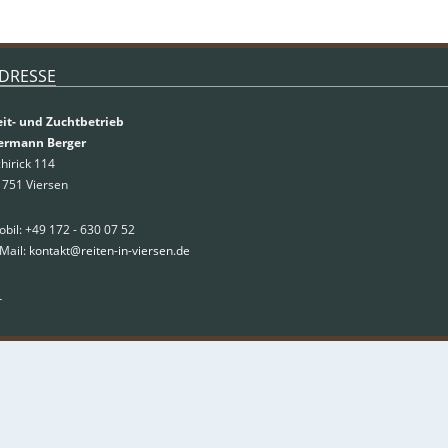
DRESSE
eit- und Zuchtbetrieb
ermann Berger
hirick 114
1751 Viersen
bil: +49 172 - 630 07 52
Mail:
kontakt@reiten-in-viersen.de
r